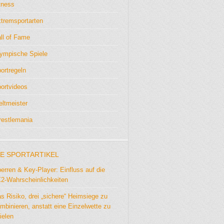
tness
tremsportarten
ll of Fame
ympische Spiele
ortregeln
ortvideos
ltmeister
estlemania
E SPORTARTIKEL
erren & Key-Player: Einfluss auf die
2-Wahrscheinlichkeiten
s Risiko, drei „sichere“ Heimsiege zu
mbinieren, anstatt eine Einzelwette zu
ielen