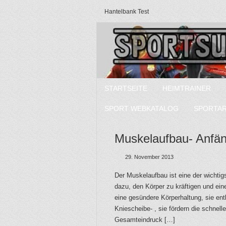
Hantelbank Test
STARTSEITE
HEIMTRAINER
SPORT WEBKATALOG
SPORTA
Muskelaufbau- Anfäng
29. November 2013
Der Muskelaufbau ist eine der wichti
dazu, den Körper zu kräftigen und ein
eine gesündere Körperhaltung, sie en
Kniescheibe- , sie fördern die schnel
Gesamteindruck […]