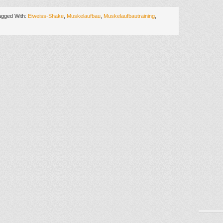
agged With:
Eiweiss-Shake
,
Muskelaufbau
,
Muskelaufbautraining
,