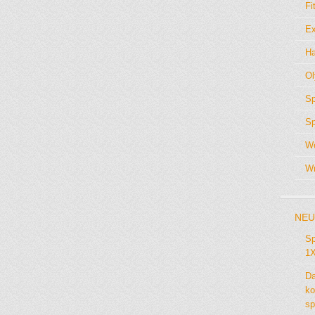
Fi
Ex
Ha
Ol
Sp
Sp
We
Wr
NEU
Sp
1X
Da
ko
sp