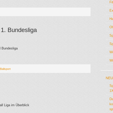
Fi
Ex
Ha
Ol
 1. Bundesliga
Sp
Sp
l Bundesliga
We
Wr
Ballsport
NEU
Sp
1X
Da
ko
ll Liga im Überblick
sp