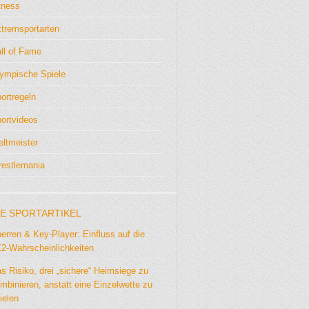
tness
tremsportarten
ll of Fame
ympische Spiele
ortregeln
ortvideos
ltmeister
estlemania
E SPORTARTIKEL
erren & Key-Player: Einfluss auf die
2-Wahrscheinlichkeiten
s Risiko, drei „sichere“ Heimsiege zu
mbinieren, anstatt eine Einzelwette zu
ielen