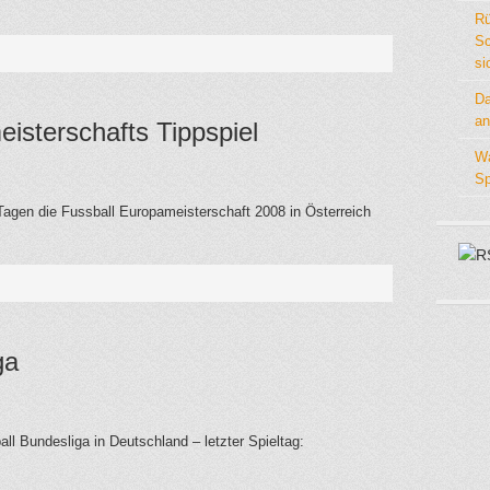
Rü
Sc
si
Da
an
isterschafts Tippspiel
Wa
Sp
n Tagen die Fussball Europameisterschaft 2008 in Österreich
ga
ll Bundesliga in Deutschland – letzter Spieltag: