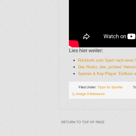
Lies hier weiter:
Rückkehr zum Sport nach einer 
Das Risiko, drei „sichere“ Heim
Sperren & Key-Player: Einfluss 
Filed Under:
Tipps für Sportler
T
3
,
omega-3-fettsäuren
RETURN TO TOP OF PAGE