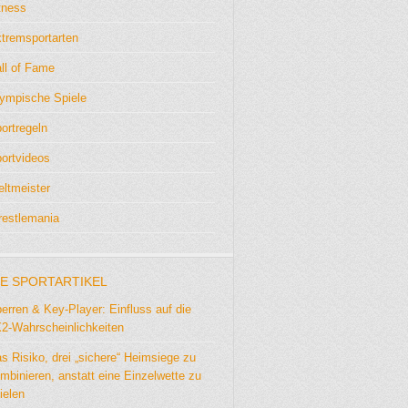
tness
tremsportarten
ll of Fame
ympische Spiele
ortregeln
ortvideos
ltmeister
estlemania
E SPORTARTIKEL
erren & Key-Player: Einfluss auf die
2-Wahrscheinlichkeiten
s Risiko, drei „sichere“ Heimsiege zu
mbinieren, anstatt eine Einzelwette zu
ielen