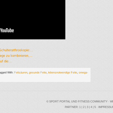
Schulterarthroskopie:…
siege zu kombinieren,…
auf die…
agged With:
Fettsäuren
,
gesunde Fette
,
lebensnotwendige Fette
,
omega-
©
SPORT PORTAL
UND FITNESS COMMUNITY ·
W
PARTNER:
1
|
2
|
3
|
4
|
5
·
IMPRESSU