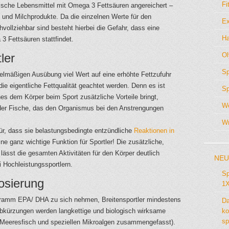
Fi
ische Lebensmittel mit Omega 3 Fettsäuren angereichert –
e und Milchprodukte. Da die einzelnen Werte für den
Ex
vollziehbar sind besteht hierbei die Gefahr, dass eine
Ha
3 Fettsäuren stattfindet.
ler
Ol
Sp
egelmäßigen Ausübung viel Wert auf eine erhöhte Fettzufuhr
die eigentliche Fettqualität geachtet werden. Denn es ist
Sp
es dem Körper beim Sport zusätzliche Vorteile bringt,
We
 der Fische, das den Organismus bei den Anstrengungen
Wr
r, dass sie belastungsbedingte entzündliche
Reaktionen in
e ganz wichtige Funktion für Sportler! Die zusätzliche,
 lässt die gesamten Aktivitäten für den Körper deutlich
NEU
 Hochleistungssportlern.
Sp
osierung
1X
2 Gramm EPA/ DHA zu sich nehmen, Breitensportler mindestens
Da
kürzungen werden langkettige und biologisch wirksame
ko
sp
 Meeresfisch und speziellen Mikroalgen zusammengefasst).