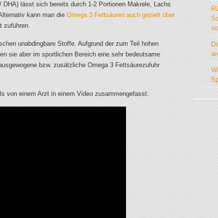
 DHA) lässt sich bereits durch 1-2 Portionen Makrele, Lachs
Rü
Alternativ kann man die
Omega 3 Fettsäuren auch gezielt über
Sc
t zuführen.
si
schen unabdingbare Stoffe. Aufgrund der zum Teil hohen
Da
an
en sie aber im sportlichen Bereich eine sehr bedeutsame
ne ausgewogene bzw. zusätzliche Omega 3 Fettsäurezufuhr
Wa
Sp
als von einem Arzt in einem Video zusammengefasst: