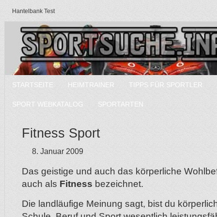
Hantelbank Test
STARTSEITE
HEIMTRAINER
TIPPS FÜR SPORTLER
SPORT WEBKATALOG
SPORTARTEN
Fitness Sport
8. Januar 2009
Das geistige und auch das körperliche Wohlbef
auch als
Fitness
bezeichnet.
Die landläufige Meinung sagt, bist du körperlich 
Schule, Beruf und Sport wesentlich leistungsfä