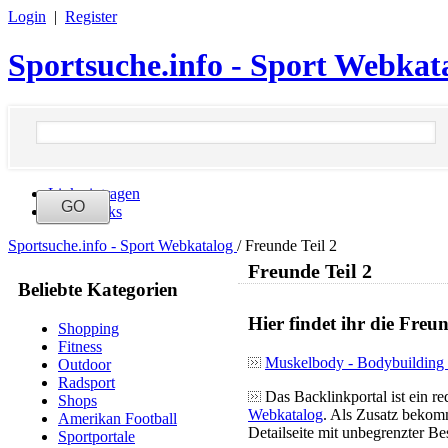
Login
|
Register
Sportsuche.info - Sport Webkat
Link eintragen
Neue Links
Sportsuche.info - Sport Webkatalog
/
Freunde Teil 2
Freunde Teil 2
Beliebte Kategorien
Hier findet ihr die Freu
Shopping
Fitness
Muskelbody - Bodybuilding 
Outdoor
Radsport
Das Backlinkportal ist ein re
Shops
Webkatalog
. Als Zusatz bekomm
Amerikan Football
Detailseite mit unbegrenzter B
Sportportale