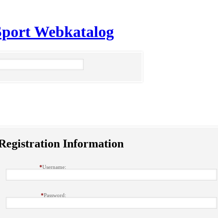
 Sport Webkatalog
Registration Information
*
Username:
*
Password: