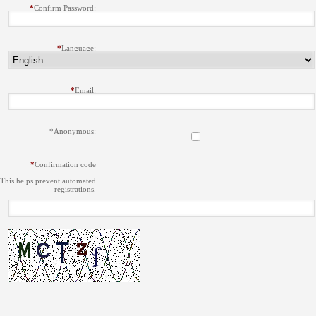
*
Confirm Password:
*
Language:
*
Email:
*
Anonymous:
*
Confirmation code
This helps prevent automated
registrations.