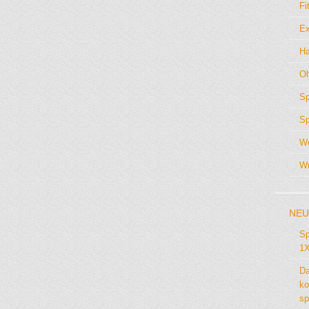
Fi
Ex
Ha
Ol
Sp
Sp
We
Wr
NEU
Sp
1X
Da
ko
sp