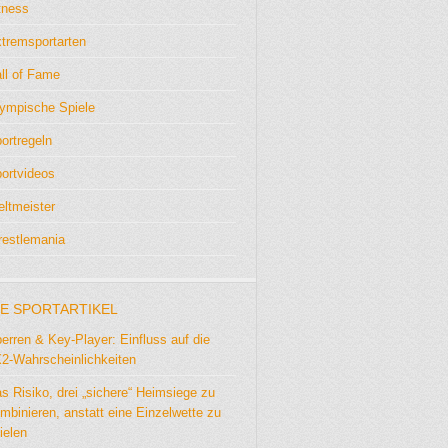
tness
tremsportarten
ll of Fame
ympische Spiele
ortregeln
ortvideos
ltmeister
estlemania
E SPORTARTIKEL
erren & Key-Player: Einfluss auf die
2-Wahrscheinlichkeiten
s Risiko, drei „sichere“ Heimsiege zu
mbinieren, anstatt eine Einzelwette zu
ielen