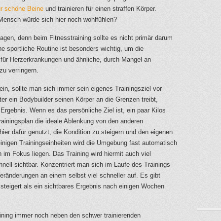
ür schöne Beine
und trainieren für einen straffen Körper.
Mensch würde sich hier noch wohlfühlen?
zagen, denn beim Fitnesstraining sollte es nicht primär darum
e sportliche Routine ist besonders wichtig, um die
 für Herzerkrankungen und ähnliche, durch Mangel an
u verringern.
ein, sollte man sich immer sein eigenes Trainingsziel vor
er ein Bodybuilder seinen Körper an die Grenzen treibt,
Ergebnis. Wenn es das persönliche Ziel ist, ein paar Kilos
rainingsplan die ideale Ablenkung von den anderen
hier dafür genutzt, die Kondition zu steigern und den eigenen
einigen Trainingseinheiten wird die Umgebung fast automatisch
im Fokus liegen. Das Training wird hiermit auch viel
hnell sichtbar. Konzentriert man sich im Laufe des Trainings
 Veränderungen an einem selbst viel schneller auf. Es gibt
teigert als ein sichtbares Ergebnis nach einigen Wochen
ining immer noch neben den schwer trainierenden