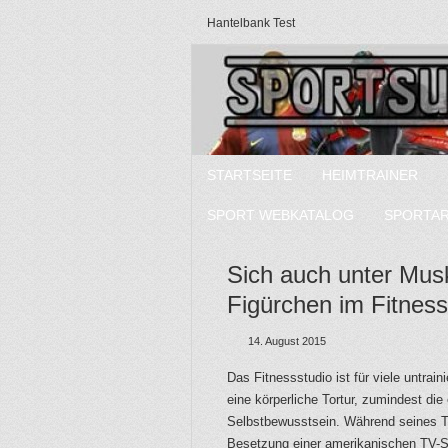
Hantelbank Test
STARTSEITE
HEIMTRAINER
SPORT WEBKATALOG
SPORTA
Sich auch unter Mus
Figürchen im Fitness
14. August 2015
Das Fitnessstudio ist für viele untra
eine körperliche Tortur, zumindest di
Selbstbewusstsein. Während seines T
Besetzung einer amerikanischen TV-