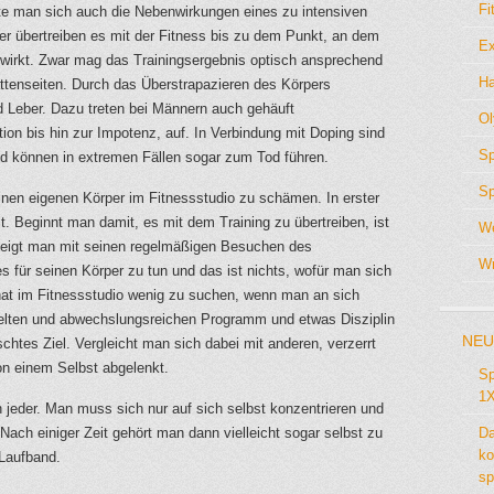
Fi
lte man sich auch die Nebenwirkungen eines zu intensiven
er übertreiben es mit der Fitness bis zu dem Punkt, an dem
Ex
 wirkt. Zwar mag das Trainingsergebnis optisch ansprechend
Ha
attenseiten. Durch das Überstrapazieren des Körpers
d Leber. Dazu treten bei Männern auch gehäuft
Ol
ion bis hin zur Impotenz, auf. In Verbindung mit Doping sind
Sp
nd können in extremen Fällen sogar zum Tod führen.
Sp
einen eigenen Körper im Fitnessstudio zu schämen. In erster
t. Beginnt man damit, es mit dem Training zu übertreiben, ist
We
 zeigt man mit seinen regelmäßigen Besuchen des
Wr
s für seinen Körper zu tun und das ist nichts, wofür man sich
hat im Fitnessstudio wenig zu suchen, wenn man an sich
gelten und abwechslungsreichen Programm und etwas Disziplin
NEU
chtes Ziel. Vergleicht man sich dabei mit anderen, verzerrt
on einem Selbst abgelenkt.
Sp
1X
 jeder. Man muss sich nur auf sich selbst konzentrieren und
ach einiger Zeit gehört man dann vielleicht sogar selbst zu
Da
ko
Laufband.
sp