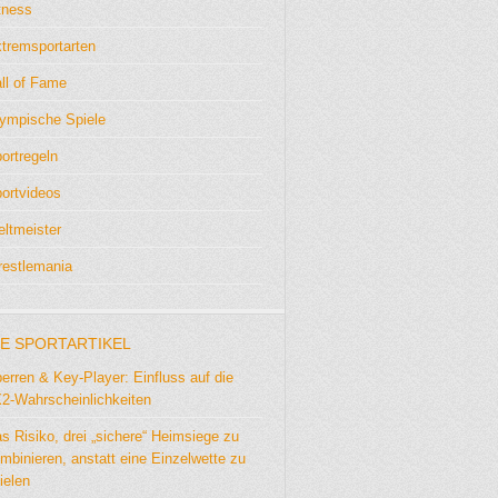
tness
tremsportarten
ll of Fame
ympische Spiele
ortregeln
ortvideos
ltmeister
estlemania
E SPORTARTIKEL
erren & Key-Player: Einfluss auf die
2-Wahrscheinlichkeiten
s Risiko, drei „sichere“ Heimsiege zu
mbinieren, anstatt eine Einzelwette zu
ielen