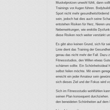
Muskelprotzen unwohl fühlt, dann sol
Trainings vor Augen führen. Bodybuild
Sport nicht mehr gesundheitsfördernd
sein, jedoch hat dies auch seine Sch
entstehen Risiken für Herz, Nieren un
Nebenwirkungen, wie erektile Dysfunkt
diese Risiken noch weiter verstärkt u
Es gibt also keinen Grund, sich für s
Linie dient das Training der Gesundhei
genau das nicht mehr der Fall. Dazu
Fitnessstudios, den Willen etwas Gute
schämen sollte. Ein Schönheitsideal 
selbst feilen möchte. Mit einem gere
erreicht ein jeder Amateur sein gewüns
sich dieses Ziel und der Fokus wird v
Sich im Fitnessstudio wohlfühlen kann
seinen Plan konsequent durchziehen. N
den beneideten Schönheiten auf dem 