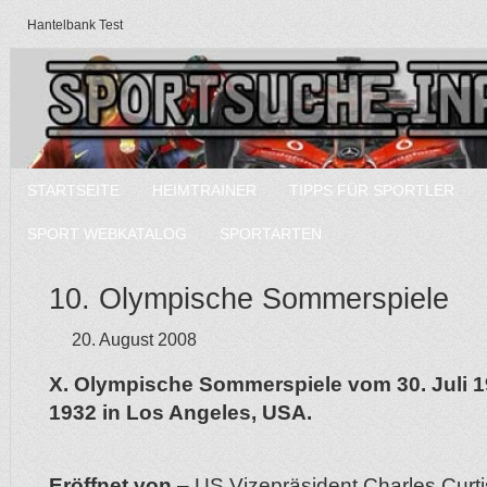
Hantelbank Test
STARTSEITE
HEIMTRAINER
TIPPS FÜR SPORTLER
SPORT WEBKATALOG
SPORTARTEN
10. Olympische Sommerspiele
20. August 2008
X. Olympische Sommerspiele vom 30. Juli 1
1932 in Los Angeles, USA.
Eröffnet von
– US Vizepräsident Charles Curti